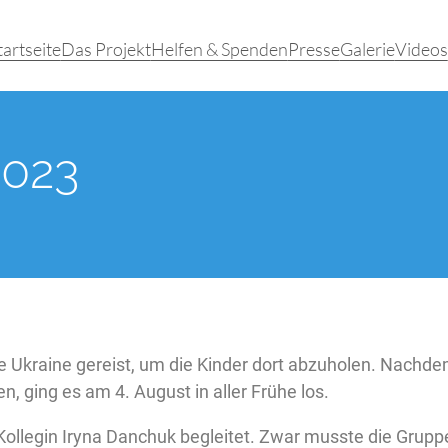
tartseite
Das Projekt
Helfen & Spenden
Presse
Galerie
Videos
023
ie Ukraine gereist, um die Kinder dort abzuholen. Nachde
 ging es am 4. August in aller Frühe los.
 Kollegin Iryna Danchuk begleitet. Zwar musste die Grupp