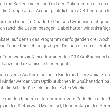
 Zeit mit Kartenspielen, und mit den Dokumenten gab es d
ir die Gruppe am 5. August pünktlich am ZOB begrüßen k
 aus dem Depot im Charlotte-Paulsen-Gymnasium abgeholt
asch die Betten bezogen. Dabei hatten wir tatkräftige
akate, auf denen das Programm der folgenden drei Woch
he Fahne feierlich aufgezogen. Danach gab es die ersten
r Feuerwehr zur Kleiderkammer des DRK Großhansdorf ge
Tänze und ukrainische Lieder geübt.
ann diverse Arzttermine: beim Kinderarzt, bei Zahnärzten
ei Kinder werden vom Optik-Stübchen in Großhansdorf 
t, die Schilddrüse folgt in der letzten Woche.
üge mit den Kindern unternommen: zum Paddeln auf der 
 in den Kletterwald Meiendorf, Donnerstag in den Seren