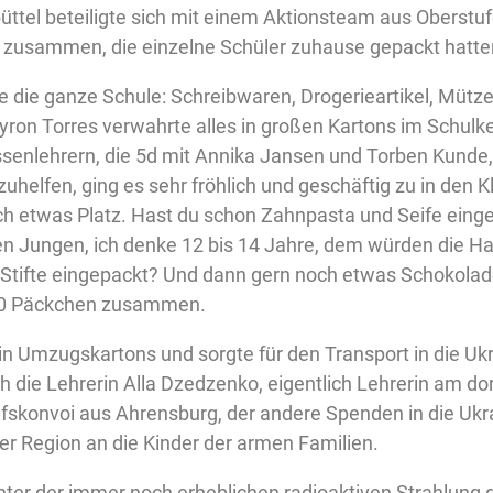
el beteiligte sich mit einem Aktionsteam aus Oberstufe
 zusammen, die einzelne Schüler zuhause gepackt hatten
ie ganze Schule: Schreibwaren, Drogerieartikel, Mützen
yron Torres verwahrte alles in großen Kartons im Schul
ssenlehrern, die 5d mit Annika Jansen und Torben Kunde,
helfen, ging es sehr fröhlich und geschäftig zu in den K
och etwas Platz. Hast du schon Zahnpasta und Seife einge
einen Jungen, ich denke 12 bis 14 Jahre, dem würden die H
 Stifte eingepackt? Und dann gern noch etwas Schokolade
80 Päckchen zusammen.
n Umzugskartons und sorgte für den Transport in die Ukr
h die Lehrerin Alla Dzedzenko, eigentlich Lehrerin am dor
fskonvoi aus Ahrensburg, der andere Spenden in die Ukrai
r Region an die Kinder der armen Familien.
unter der immer noch erheblichen radioaktiven Strahlung