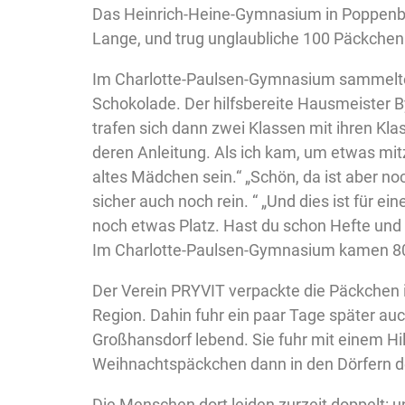
Das Heinrich-Heine-Gymnasium in Poppenbütt
Lange, und trug unglaubliche 100 Päckchen
Im Charlotte-Paulsen-Gymnasium sammelte d
Schokolade. Der hilfsbereite Hausmeister B
trafen sich dann zwei Klassen mit ihren Kla
deren Anleitung. Als ich kam, um etwas mitzu
altes Mädchen sein.“ „Schön, da ist aber n
sicher auch noch rein. “ „Und dies ist für 
noch etwas Platz. Hast du schon Hefte und
Im Charlotte-Paulsen-Gymnasium kamen 
Der Verein PRYVIT verpackte die Päckchen i
Region. Dahin fuhr ein paar Tage später auc
Großhansdorf lebend. Sie fuhr mit einem Hil
Weihnachtspäckchen dann in den Dörfern de
Die Menschen dort leiden zurzeit doppelt: 