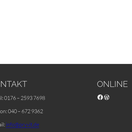
NTAKT
ONLINE
l: 0176 – 2593 7698
fon: 040 – 672 9362
il:
info@pryvit.de