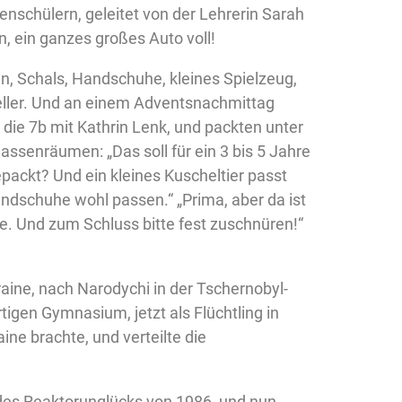
nschülern, geleitet von der Lehrerin Sarah
, ein ganzes großes Auto voll!
, Schals, Handschuhe, kleines Spielzeug,
keller. Und an einem Adventsnachmittag
 die 7b mit Kathrin Lenk, und packten unter
lassenräumen: „Das soll für ein 3 bis 5 Jahre
packt? Und ein kleines Kuscheltier passt
andschuhe wohl passen.“ „Prima, aber da ist
. Und zum Schluss bitte fest zuschnüren!“
aine, nach Narodychi in der Tschernobyl-
tigen Gymnasium, jetzt als Flüchtling in
ne brachte, und verteilte die
 des Reaktorunglücks von 1986, und nun