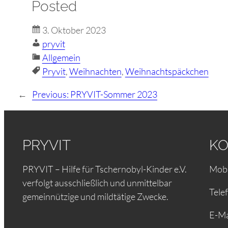
Posted
3. Oktober 2023
pryvit
Allgemein
Pryvit
, 
Weihnachten
, 
Weihnachtspäckchen
←
Previous:
PRYVIT-Sommer 2023
PRYVIT
KO
PRYVIT – Hilfe für Tschernobyl-Kinder e.V.
Mobi
verfolgt ausschließlich und unmittelbar
Tele
gemeinnützige und mildtätige Zwecke.
E-Ma