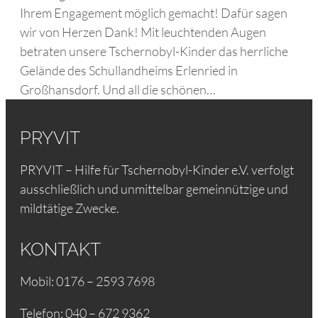
Ihrem Engagement möglich gemacht! Dafür sagen
wir von Herzen Dank! Mit leuchtenden Augen
betraten unsere Tschernobyl-Kinder das herrliche
Gelände des Schullandheims Erlenried in
Großhansdorf. Und all die schönen…
PRYVIT
PRYVIT – Hilfe für Tschernobyl-Kinder e.V. verfolgt
ausschließlich und unmittelbar gemeinnützige und
mildtätige Zwecke.
KONTAKT
Mobil: 0176 – 2593 7698
Telefon: 040 – 672 9362